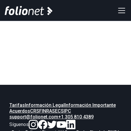
Tarifas
Información Legal
Información Importante
Acuerdos
CRS
FINRA
SEC
SIPC
support@folionet.com
+1 305 810 4389
Síguenos