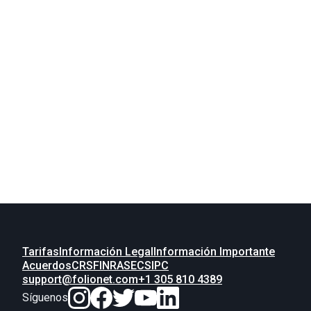
La brújula de las Américas
Tarifas
Información Legal
Información Importante
Acuerdos
CRS
FINRA
SEC
SIPC
support@folionet.com
+1 305 810 4389
Síguenos